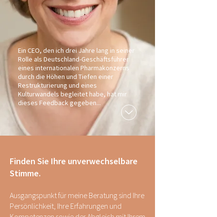
Ein CEO, den ich drei Jahre lang in seiner
Rolle als Deutschland-Geschäftsführer
eines internationalen Pharmakonzerns
durch die Höhen und Tiefen einer
Restrukturierung und eines
Kulturwandels begleitet habe, hat mir
dieses Feedback gegeben...
Finden Sie Ihre unverwechselbare
Stimme.
Ausgangspunkt für meine Beratung sind Ihre
Persönlichkeit, Ihre Erfahrungen und
Kompetenzen sowie der Abgleich mit Ihrem